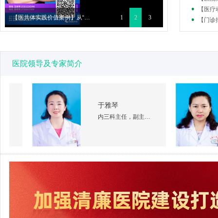
【医疗
【医共体实践价值案例】从“医共体...
眉县人民医院成功举办“对口帮扶手...
1
2
3
【门诊
医院领导及专家简介
于雅琴
内三科主任，副主任医师