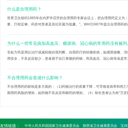
什么是合理用药？
​世界卫生组织1985年在内罗毕召开的合理用药专家会议上，把合理用药定义为
要、疗程足够、药价对患者及其社区最为低廉。”。WHO1987年提出合理用药的标
为什么一些常见病加高血压、糖尿病、冠心病的常用药没有被列
非处方药是用以治疗或减轻能自我判断、自我药疗的轻微疾病，如感冒咳嗽、消
用安全，不良反应较少，患者易于自己掌握的药物，而高血压、冠心病等虽是常见病
不合理用药会造成什么影响？
不合理用药的影响是多方面的：（1)药物治疗的质量下降，可导致发病率和死亡
期用药风险的增加，如药物不良反应和耐药的增加。（4）助长患者认为有“万灵药”
友情链接：
中华人民共和国国家卫生健康委员会
陕西省卫生健康委员会
宝鸡